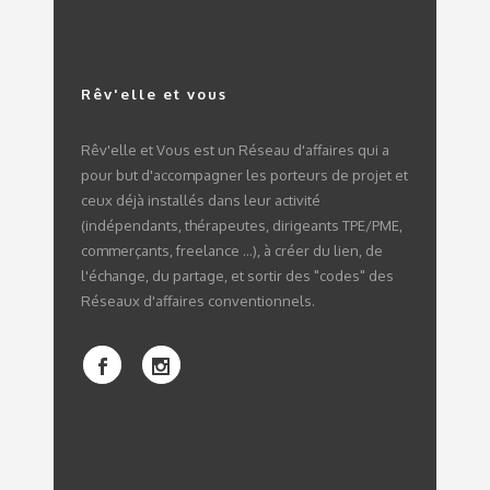
Rêv'elle et vous
Rêv'elle et Vous est un Réseau d'affaires qui a
pour but d'accompagner les porteurs de projet et
ceux déjà installés dans leur activité
(indépendants, thérapeutes, dirigeants TPE/PME,
commerçants, freelance ...), à créer du lien, de
l'échange, du partage, et sortir des "codes" des
Réseaux d'affaires conventionnels.