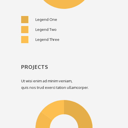
Legend One
Legend Two
Legend Three
PROJECTS
Ut wisi enim ad minim veniam,
quis nos trud exerci tation ullamcorper.