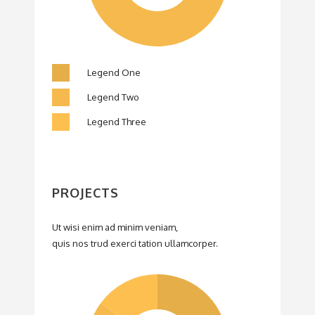
Legend One
Legend Two
Legend Three
PROJECTS
Ut wisi enim ad minim veniam,
quis nos trud exerci tation ullamcorper.