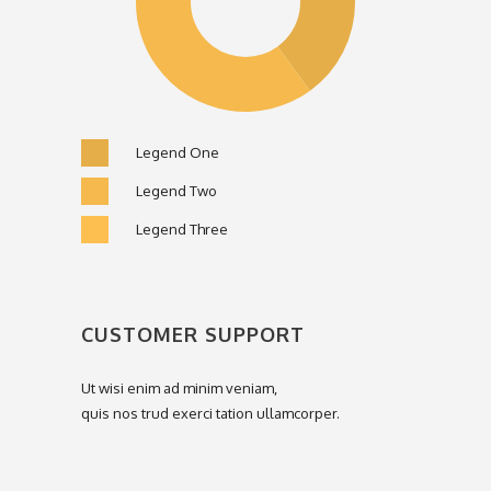
Legend One
Legend Two
Legend Three
CUSTOMER SUPPORT
Ut wisi enim ad minim veniam,
quis nos trud exerci tation ullamcorper.