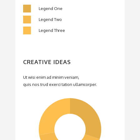
Legend One
Legend Two
Legend Three
CREATIVE IDEAS
Ut wisi enim ad minim veniam,
quis nos trud exerci tation ullamcorper.