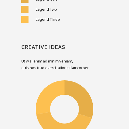
Legend Two
Legend Three
CREATIVE IDEAS
Ut wisi enim ad minim veniam,
quis nos trud exerci tation ullamcorper.