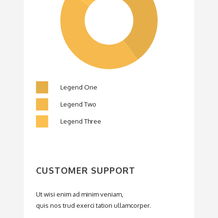
Legend One
Legend Two
Legend Three
CUSTOMER SUPPORT
Ut wisi enim ad minim veniam,
quis nos trud exerci tation ullamcorper.