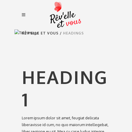
RÊV'ELLE ET VOUS
/
HEADINGS
HEADING
1
Lorem ipsum dolor sit amet, feugiat delicata
liberavisse id cum, no quo maiorum intellegebat,
liber regione eu sit. Mea cu case ludus integre,