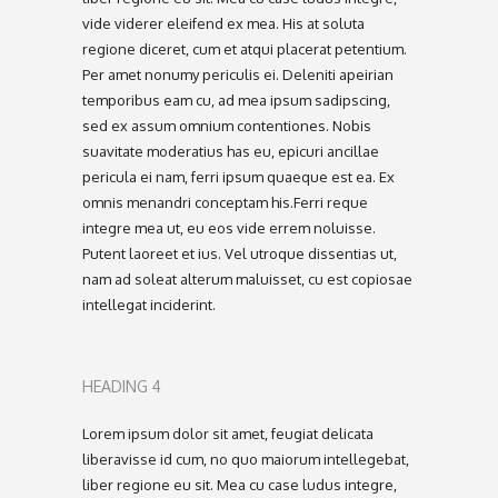
vide viderer eleifend ex mea. His at soluta
regione diceret, cum et atqui placerat petentium.
Per amet nonumy periculis ei. Deleniti apeirian
temporibus eam cu, ad mea ipsum sadipscing,
sed ex assum omnium contentiones. Nobis
suavitate moderatius has eu, epicuri ancillae
pericula ei nam, ferri ipsum quaeque est ea. Ex
omnis menandri conceptam his.Ferri reque
integre mea ut, eu eos vide errem noluisse.
Putent laoreet et ius. Vel utroque dissentias ut,
nam ad soleat alterum maluisset, cu est copiosae
intellegat inciderint.
HEADING 4
Lorem ipsum dolor sit amet, feugiat delicata
liberavisse id cum, no quo maiorum intellegebat,
liber regione eu sit. Mea cu case ludus integre,