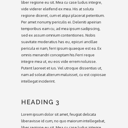
liber regione eu sit. Mea cu case ludus integre,
vide viderer eleifend ex mea. His at soluta
regione diceret, cum et atqui placerat petentium.
Per amet nonumy periculis ei. Deleniti apeirian
temporibus eam cu, ad mea ipsum sadipscing,
sed ex assum omnium contentiones. Nobis
suavitate moderatius has eu, epicuri ancillae
pericula ei nam, ferri ipsum quaeque est ea. Ex
omnis menandri conceptam his.Ferri reque
integre mea ut, eu eos vide errem noluisse.
Putent laoreet et ius. Vel utroque dissentias ut,
nam ad soleat alterum maluisset, cu est copiosae
intellegat inciderint.
HEADING 3
Lorem ipsum dolor sit amet, feugiat delicata
liberavisse id cum, no quo maiorum intellegebat,
liber regione eu sit. Mea cu case ludus integre,