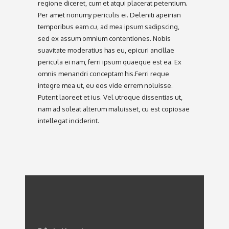
regione diceret, cum et atqui placerat petentium.
Per amet nonumy periculis ei. Deleniti apeirian
temporibus eam cu, ad mea ipsum sadipscing,
sed ex assum omnium contentiones. Nobis
suavitate moderatius has eu, epicuri ancillae
pericula ei nam, ferri ipsum quaeque est ea. Ex
omnis menandri conceptam his.Ferri reque
integre mea ut, eu eos vide errem noluisse.
Putent laoreet et ius. Vel utroque dissentias ut,
nam ad soleat alterum maluisset, cu est copiosae
intellegat inciderint.