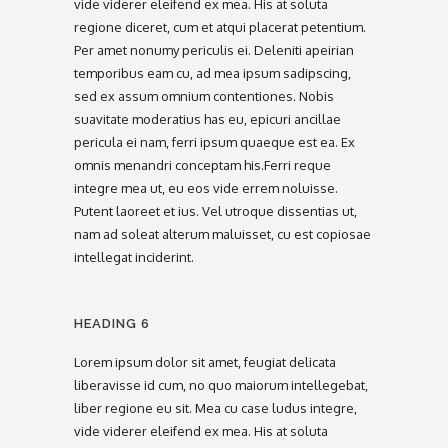
vide viderer eleifend ex mea. His at soluta
regione diceret, cum et atqui placerat petentium.
Per amet nonumy periculis ei. Deleniti apeirian
temporibus eam cu, ad mea ipsum sadipscing,
sed ex assum omnium contentiones. Nobis
suavitate moderatius has eu, epicuri ancillae
pericula ei nam, ferri ipsum quaeque est ea. Ex
omnis menandri conceptam his.Ferri reque
integre mea ut, eu eos vide errem noluisse.
Putent laoreet et ius. Vel utroque dissentias ut,
nam ad soleat alterum maluisset, cu est copiosae
intellegat inciderint.
HEADING 6
Lorem ipsum dolor sit amet, feugiat delicata
liberavisse id cum, no quo maiorum intellegebat,
liber regione eu sit. Mea cu case ludus integre,
vide viderer eleifend ex mea. His at soluta