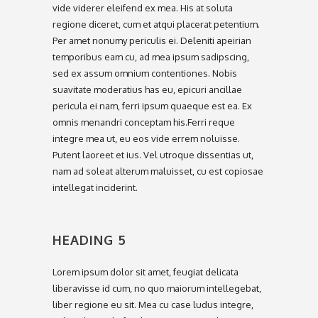
vide viderer eleifend ex mea. His at soluta
regione diceret, cum et atqui placerat petentium.
Per amet nonumy periculis ei. Deleniti apeirian
temporibus eam cu, ad mea ipsum sadipscing,
sed ex assum omnium contentiones. Nobis
suavitate moderatius has eu, epicuri ancillae
pericula ei nam, ferri ipsum quaeque est ea. Ex
omnis menandri conceptam his.Ferri reque
integre mea ut, eu eos vide errem noluisse.
Putent laoreet et ius. Vel utroque dissentias ut,
nam ad soleat alterum maluisset, cu est copiosae
intellegat inciderint.
HEADING 5
Lorem ipsum dolor sit amet, feugiat delicata
liberavisse id cum, no quo maiorum intellegebat,
liber regione eu sit. Mea cu case ludus integre,