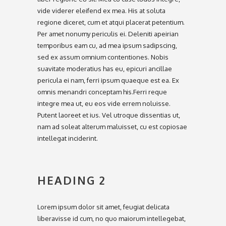
vide viderer eleifend ex mea. His at soluta
regione diceret, cum et atqui placerat petentium.
Per amet nonumy periculis ei. Deleniti apeirian
temporibus eam cu, ad mea ipsum sadipscing,
sed ex assum omnium contentiones. Nobis
suavitate moderatius has eu, epicuri ancillae
pericula ei nam, ferri ipsum quaeque est ea. Ex
omnis menandri conceptam his.Ferri reque
integre mea ut, eu eos vide errem noluisse.
Putent laoreet et ius. Vel utroque dissentias ut,
nam ad soleat alterum maluisset, cu est copiosae
intellegat inciderint.
HEADING 2
Lorem ipsum dolor sit amet, feugiat delicata
liberavisse id cum, no quo maiorum intellegebat,